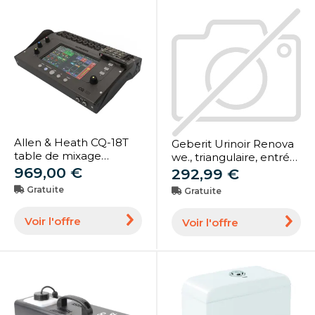
Allen & Heath CQ-18T
Geberit Urinoir Renova
table de mixage
we., triangulaire, entrée
numérique ultra
969,00 €
par le haut, sortie
292,99 €
compacte 18 entrées/8
arrière (501665001)
Gratuite
Gratuite
sorties
Voir l'offre
Voir l'offre