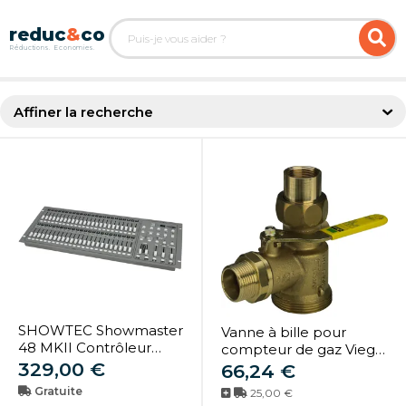
Affiner la recherche
SHOWTEC Showmaster
Vanne à bille pour
48 MKII Contrôleur
compteur de gaz Viega
d'éclairage 48 canaux -
329,00 €
618476 Rp 1, 6 cbm,
66,24 €
Table de commande
laiton, angle, avec
Gratuite
25,00 €
DMX
contrôleur de débit de