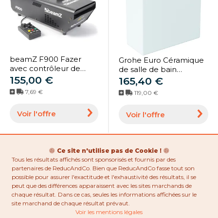
beamZ F900 Fazer
Grohe Euro Céramique
avec contrôleur de
de salle de bain
sortie - Fazer
155,00 €
réservoir Céramique de
165,40 €
salle de bain 39332000
7,69 €
119,00 €
blanc alpin, entrée et
sortie couvertes,
Voir l'offre
Voir l'offre
raccordement par le
bas
Ce site n'utilise pas de Cookie !
Tous les résultats affichés sont sponsorisés et fournis par des
partenaires de ReducAndCo. Bien que ReducAndCo fasse tout son
possible pour assurer l'exactitude et l'exhaustivité des résultats, il se
peut que des différences apparaissent avec les sites marchands de
chaque résultat. Dans ce cas, seules les informations affichées sur le
site marchand de chaque résultat prévaut.
Voir les mentions légales