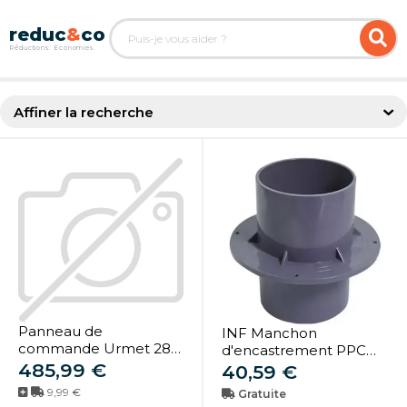
Affiner la recherche
Panneau de
INF Manchon
commande Urmet 28
d'encastrement PPC
boutons-poussoirs sur 2
485,99 €
110mm (4 pouces) -
40,59 €
rangées avec boîte
Étanchéité et anti-fuite
9,99 €
Gratuite
d'encastrement
pour piscines