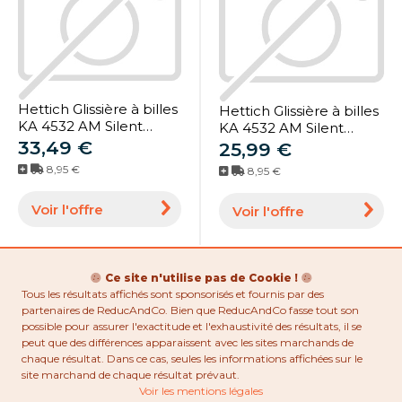
Hettich Glissière à billes
Hettich Glissière à billes
KA 4532 AM Silent
KA 4532 AM Silent
System, largeur
33,49 €
System, largeur
25,99 €
d'encastrement 12,7
d'encastrement 12,7
8,95 €
8,95 €
mm, longueur 450 mm
mm, longueur 300 mm
(9114555)
(9114548)
Voir l'offre
Voir l'offre
Ce site n'utilise pas de Cookie !
Tous les résultats affichés sont sponsorisés et fournis par des
partenaires de ReducAndCo. Bien que ReducAndCo fasse tout son
possible pour assurer l'exactitude et l'exhaustivité des résultats, il se
peut que des différences apparaissent avec les sites marchands de
chaque résultat. Dans ce cas, seules les informations affichées sur le
site marchand de chaque résultat prévaut.
Voir les mentions légales