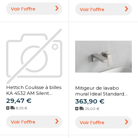
925/228
Voir l'offre
Voir l'offre
Hettich Coulisse à billes
Mitigeur de lavabo
KA 4532 AM Silent
mural Ideal Standard
System, largeur
29,47 €
Extra BD509GN
363,90 €
d'encastrement 12,7
167x180x107 mm, kit
8,95 €
25,00 €
mm, longueur 400 mm
d'encastrement 2,
(9114554)
finition argent orage
Voir l'offre
Voir l'offre