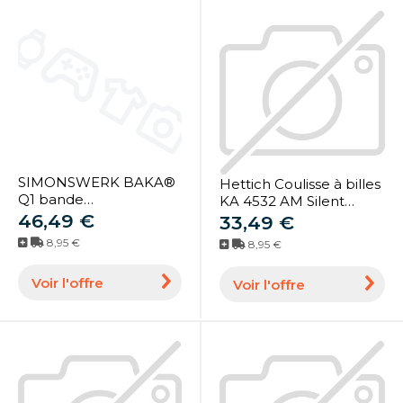
SIMONSWERK BAKA®
Hettich Coulisse à billes
Q1 bande
KA 4532 AM Silent
d'encastrement 80,80
46,49 €
System, largeur
33,49 €
mm, DL galvanisée (5
d'encastrement 12,7
8,95 €
8,95 €
130621 2 01006)
mm, longueur 500 mm
(9114557)
Voir l'offre
Voir l'offre