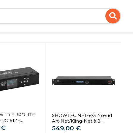
 Wi-Fi EUROLITE
SHOWTEC NET-8/3 Nœud
RO 512 -
Art-Net/Kling-Net à 8
et matériels DMX
 €
canaux - XLR 3 broches -
549,00 €
Logiciels et matériels DMX