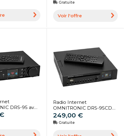
Gratuite
fre
Voir l'offre
rnet
Radio Internet
IC DRS-95 avec
OMNITRONIC DRS-95CD
luetooth -
 €
avec DAB+, Bluetooth et
249,00 €
imple CD/DVD et
lecteur CD - Lecteur simple
Gratuite
CD/DVD et MP3
fre