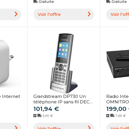
Gratuite
Gratuite
Voir l'offre
Voir l'of
 Internet
Grandstream DP730 Un
Radio Inte
téléphone IP sans-fil DECT
OMNITRON
permettant aux utilisateurs
DAB+ et B
101,94 €
199,00
de mobiliser leur réseau
Lecteur s
5,99 €
7,69 €
VoIP.
MP3
Voir l'offre
Voir l'of