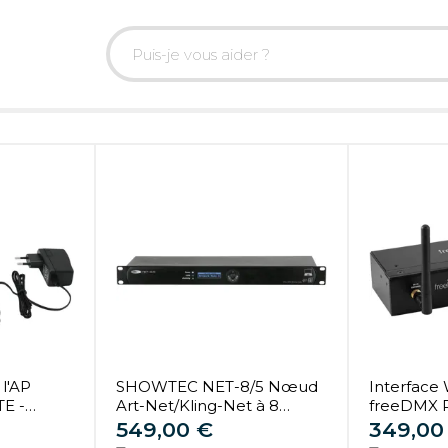
 l'AP
SHOWTEC NET-8/5 Nœud
Interface
E -
Art-Net/Kling-Net à 8
freeDMX P
riels DMX
canaux - XLR 5 broches -
Logiciels 
549,00 €
349,00
Logiciels et matériels DMX