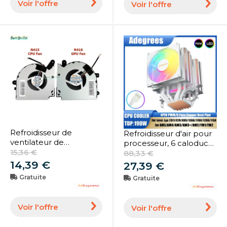
Voir l'offre
Voir l'offre
Refroidisseur de
Refroidisseur d'air pour
ventilateur de
processeur, 6 caloducs,
refroidissement pour
15,36 €
4 broches, PWM, tour
88,33 €
ordinateur portable
de processeur PC, pour
14,39 €
27,39 €
CPU GPU pour gelée
Intel LGA 1700 1200 1150
Gratuite
Gratuite
Creator 17M A9SD (MS-
1151 1155 2011 X79 X99
17F3) A9SE A10SD
1366 AM5 AM4
Ordinateur portable PC
Voir l'offre
Voir l'offre
Gérreligions
PAAD06015SL N416