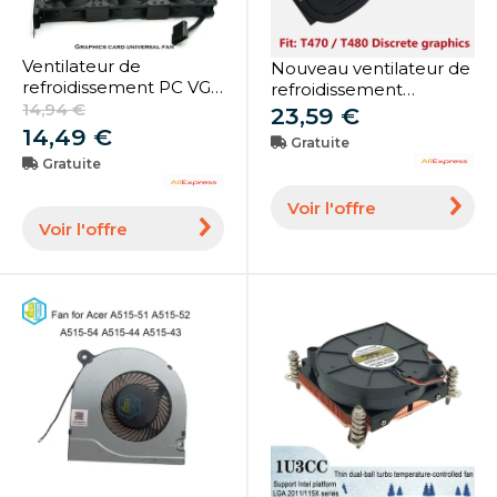
Ventilateur de
Nouveau ventilateur de
refroidissement PC VGA
refroidissement
COOLER GPU, 8025 PCI
14,94 €
refroidisseur de
23,59 €
GPU Companion 2 Gér&
processeur d'origine
14,49 €
Gratuite
3 GérOptional 3 PIN
pour Lenovo ThinkPad
Gratuite
Plug/MOLEX 4Pin Plug
T470 T480 dissipateur
thermique SWG
Voir l'offre
graphique
Voir l'offre
intégré/discret 01YR202
01YR200