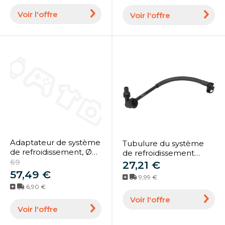
Voir l'offre
Voir l'offre
Adaptateur de système
Tubulure du système
de refroidissement, Ø
de refroidissement
37-50 mm, gradué ; KS
69
THERMOTEC SI-ME200
27,21 €
Tools (455.0143)
57,49 €
9,99 €
6,90 €
Voir l'offre
Voir l'offre