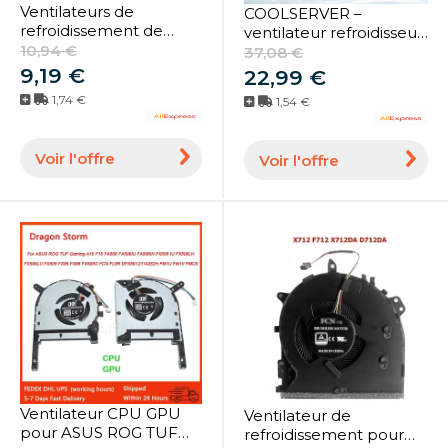
Ventilateurs de
COOLSERVER –
refroidissement de
ventilateur refroidisseur
processeur pour
10,94 €
de processeur 1U3CC,
37,08 €
ordinateur portable
dissipateur thermique
9,19 €
22,99 €
Acer Aspire 5 A515-51
en cuivre, pour station
1,74 €
1,54 €
A515-51G A515-52 A515-
de travail industrielle,
52G A515-54 A515-54G
refroidissement actif
A515-43 A515-44 A515-
d'ordinateur, pour Intel
Voir l'offre
Voir l'offre
44G
LGA2011 LAG115X
Ventilateur CPU GPU
Ventilateur de
pour ASUS ROG TUF
refroidissement pour