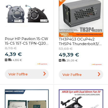
Pour HP Pavilion 15-CW
TH3P4G3 OCuP4v2
15-CS 15T-CS TPN-Q208
TH5P4 Thunderbolt3/4
TPN-Q210 ordinateur
8,78 €
GPU Dock Boîtier en
53,68 €
portable CPU GPU
aluminium Cadre
4,39 €
49,39 €
ventilateur de
métallique Boîtier
4,86 €
29,09 €
refroidissement
Externe pour carte
dissipateur thermique
graphique EGPU - Kit
ventilateur refroidisseur
de ventilateurs de
Voir l'offre
Voir l'offre
L25584-001 L25585-001
refroidissement