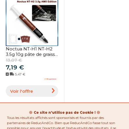
Noctua NT-H1 NT-H2
3.5g 10g pâte de graisse
conductrice thermique
13,07 €
édition AM5 pâte
7,19 €
thermique garde pour
5,47 €
GPU CPU composé
graisse de Silicone
Voir l'offre
Ce site n'utilise pas de Cookie !
Tous les résultats affichés sont sponsorisés et fournis par des
partenaires de ReducAndCo. Bien que ReducAndCo fasse tout son
possible pour assurer l'exactitude et l'exhaustivité des résultats, il se