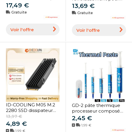
processeur mk CTG8
17,49 €
carte graphique ASUS
13,69 €
12.8g 5G, pâte
GeForce RTX 4060 Ti
Gratuite
Gratuite
thermique pour
DUAL, 6Pin
processeur Intel GPU,
FD9015U12D
dissipateur thermique,
PLA09215B12H
Voir l'offre
Voir l'offre
200 W
RTX4060 4060Ti GPU
ID-COOLING M05 M.2
GD-2 pâte thermique
2280 SSD dissipateur
processeur composé
thermique M.2 NVME
13,97 €
de graisse Silicone
2,45 €
radiateur en alliage
1/3/7/15/30g 7.5 W/M-K
4,89 €
1,99 €
d'aluminium radiateur
pour CPU GPU
1,99 €