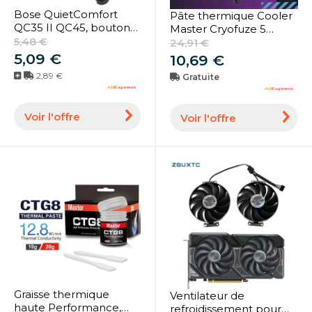
Bose QuietComfort
Pâte thermique Cooler
QC35 II QC45, bouton
Master Cryofuze 5
d'action de
5,48 €
12.6W 14W, composé de
24,91 €
remplacement, Option
conduction thermique,
5,09 €
10,69 €
d'annulation du bruit,
graisse pour ordinateur,
2,89 €
Gratuite
contrôle du Volume,
PC, portable, CPU, GPU,
curseur de puissance,
carte vidéo
Original
Voir l'offre
Voir l'offre
Graisse thermique
Ventilateur de
haute Performance,
refroidissement pour