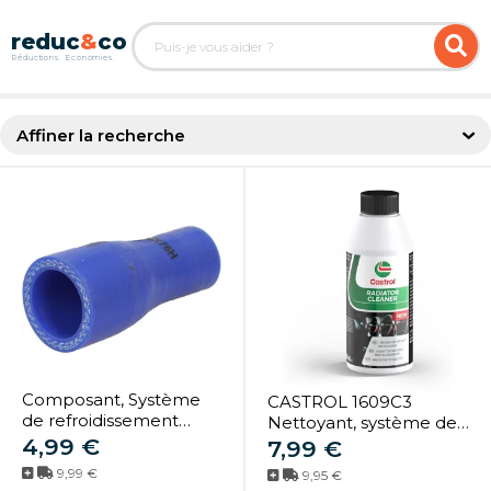
Affiner la recherche
Composant, Système
CASTROL 1609C3
de refroidissement
Nettoyant, système de
THERMOTEC
4,99 €
refroidissement
7,99 €
SE16/28X76
9,99 €
9,95 €