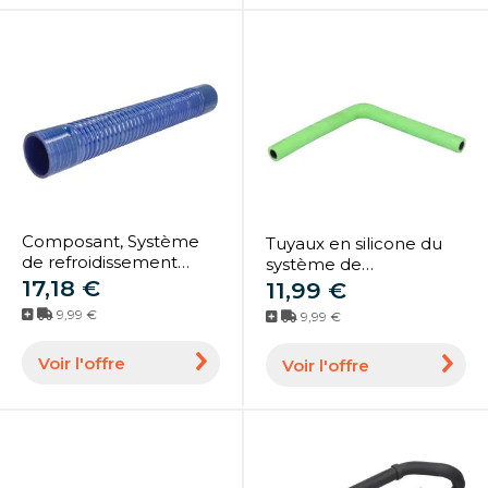
Composant, Système
Tuyaux en silicone du
de refroidissement
système de
THERMOTEC SE65X500
17,18 €
refroidissement
11,99 €
FLEX
THERMOTEC 08-
9,99 €
9,99 €
POSH90/8
Voir l'offre
Voir l'offre