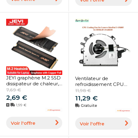
55XU N19C5
JEYI graphène M.2 SSD
Ventilateur de
dissipateur de chaleur,
refroidissement CPU
radiateur de
7,69 €
pour Lenovo IdeaPad
11,98 €
refroidissement double
3-15iil05 3i-15IML05
2,69 €
11,29 €
couche graphène et
15ARE05 5F10S13910
1,99 €
Gratuite
feuille de cuivre pour
5H40S2004, radiateur
ordinateur portable
de refroidissement pour
NVMe NGFF 2280 Drive
ordinateur portable
Voir l'offre
Voir l'offre
DC28000F3F0