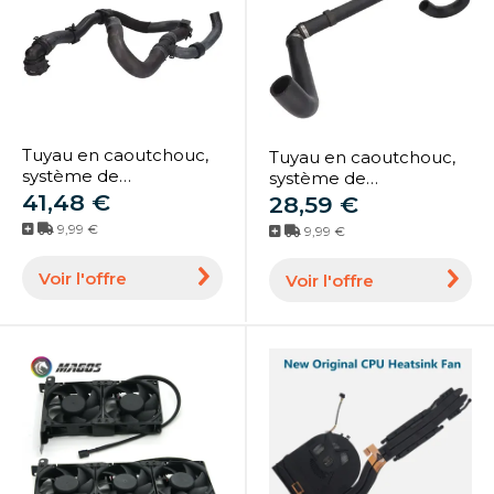
Tuyau en caoutchouc,
Tuyau en caoutchouc,
système de
système de
refroidissement
41,48 €
refroidissement
28,59 €
THERMOTEC
THERMOTEC
9,99 €
9,99 €
DWW525TT
504215702Z
Voir l'offre
Voir l'offre