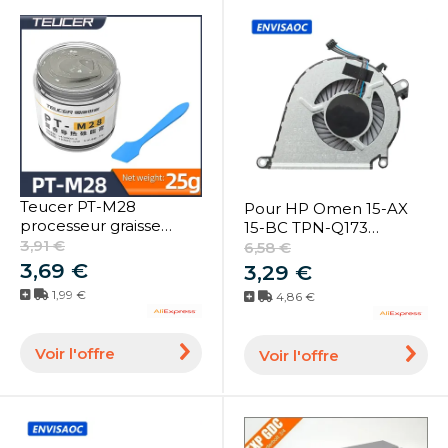
Teucer PT-M28
Pour HP Omen 15-AX
processeur graisse
15-BC TPN-Q173
thermique dissipant la
3,91 €
ordinateur portable
6,58 €
chaleur PC ordinateur
CPU GPU ventilateur de
3,69 €
3,29 €
CPU GPU pâte de
refroidissement
1,99 €
4,86 €
refroidissement
radiateur ventilateur
composée 25g en
refroidisseur 858970
bouteille avec grattoir
-001
Voir l'offre
Voir l'offre