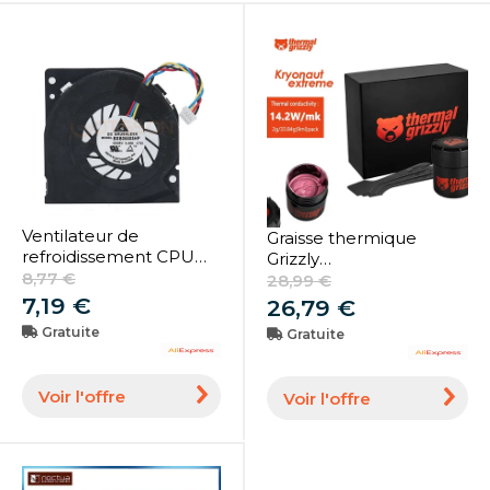
N415
Ventilateur de
Graisse thermique
refroidissement CPU
Grizzly
pour Intel, NUC
8,77 €
KryonsomExtreme KE,
28,99 €
NUC5i7RYH
14.2W, processeur Bros,
7,19 €
26,79 €
NUC6i3SYH NUC6i3SYK
GPU, ordinateur
Gratuite
Gratuite
NUC6i5SYH NUC6i5SYK
portable,
NUC7i3BNH
refroidissement IC, pâte
NUC7i3BNK
thermique de grande
Voir l'offre
Voir l'offre
NUC7i5BNH, Mini PC,
capacité
Nouveau