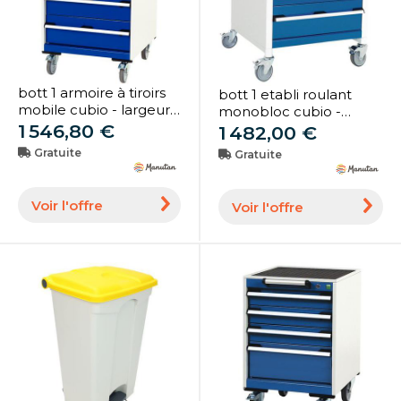
bott 1 armoire à tiroirs
bott 1 etabli roulant
mobile cubio - largeur
monobloc cubio -
65 cm
1 546,80 €
plateau hêtre et tiroir -
1 482,00 €
bott
Gratuite
Gratuite
Voir l'offre
Voir l'offre