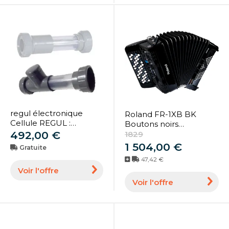
regul électronique
Roland FR-1XB BK
Cellule REGUL :
Boutons noirs
GÉNÉRATION I - Micro
492,00 €
d'accordéon
1829
CR16 - 7 plaques
électronique USB
1 504,00 €
Gratuite
148x43,6mm
47,42 €
Voir l'offre
Voir l'offre