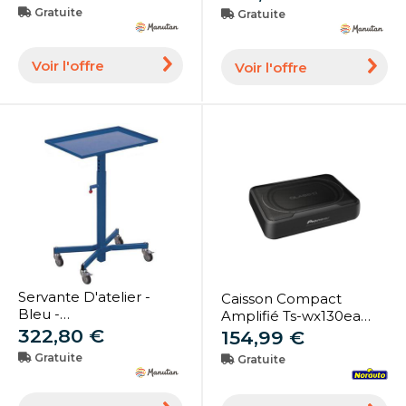
Orium
Manutan Expert
Gratuite
Gratuite
Voir l'offre
Voir l'offre
Servante D'atelier -
Caisson Compact
Bleu -
Amplifié Ts-wx130ea
610x410x1020mm -
322,80 €
Pioneer
154,99 €
Variofit
Gratuite
Gratuite