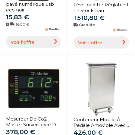
pavé numérique usb
Lève-palette Réglable 1
eco noir
T - Stockman
15,83 €
1 510,80 €
16,00 €
Gratuite
Voir l'offre
Voir l'offre
Mesureur De Co2
Conteneur Mobile À
Master Surveillance De
Pédale Amovible Avec
La Qualité De L'air -
378,00 €
Tubes En Inox 110l -
426,00 €