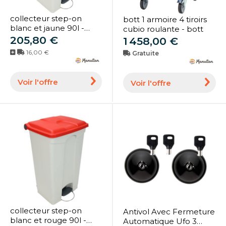
collecteur step-on
bott 1 armoire 4 tiroirs
blanc et jaune 90l -
cubio roulante - bott
manutan
205,80 €
1 458,00 €
16,00 €
Gratuite
Voir l'offre
Voir l'offre
collecteur step-on
Antivol Avec Fermeture
blanc et rouge 90l -
Automatique Ufo 3