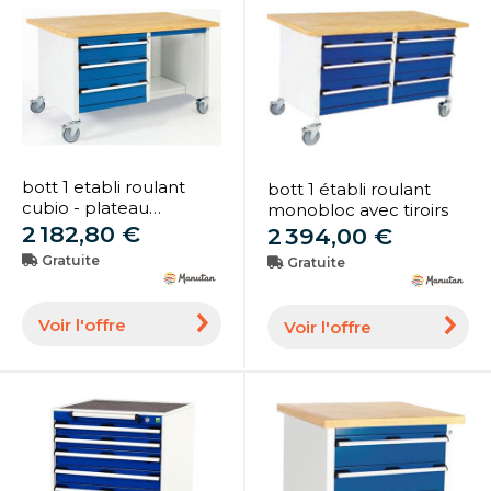
bott 1 etabli roulant
bott 1 établi roulant
cubio - plateau
monobloc avec tiroirs
linoléum avec tiroir et
2 182,80 €
2 394,00 €
tablette - bott
Gratuite
Gratuite
Voir l'offre
Voir l'offre