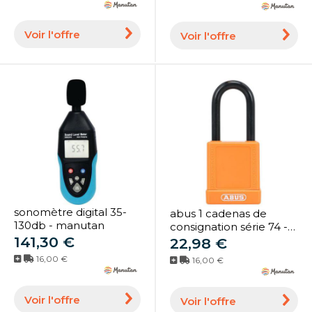
Voir l'offre
Voir l'offre
sonomètre digital 35-
abus 1 cadenas de
130db - manutan
consignation série 74 -
141,30 €
varié
22,98 €
16,00 €
16,00 €
Voir l'offre
Voir l'offre