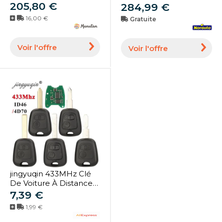
manutan
205,80 €
Smart Duo Kit Double
284,99 €
Pour Utilitaire
16,00 €
Gratuite
Voir l'offre
Voir l'offre
jingyuqin 433MHz Clé
De Voiture À Distance
Pour Citroen C1 C2 C3
7,39 €
C4 Saxo Picasso Xsara
1,99 €
Picasso Peugeot 106
206 306 107 207 307