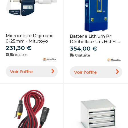
Micromètre Digimatic
Batterie Lithium Pr
0-25mm - Mitutoyo
Défibrillate Urs Hs1 Et
231,30 €
Frx - Heartstart
354,00 €
16,00 €
Gratuite
Voir l'offre
Voir l'offre