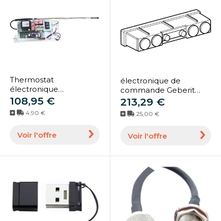
Thermostat
électronique de
électronique
commande Geberit
monophasé 230 V ACI
108,95 €
pour commande
213,29 €
VM ATLANTIC 029324
d'urinoir 243324001
4,90 €
25,00 €
intégrée
Voir l'offre
Voir l'offre