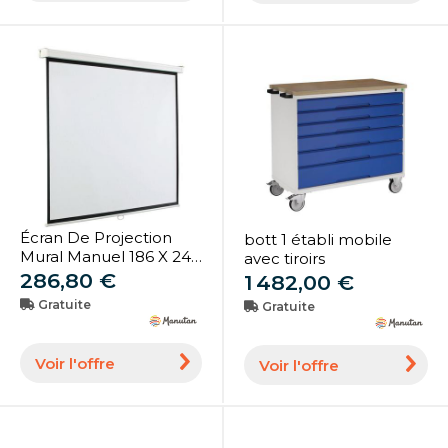
Écran De Projection
bott 1 établi mobile
Mural Manuel 186 X 244
avec tiroirs
Cm - Smit Visual
286,80 €
1 482,00 €
Gratuite
Gratuite
Voir l'offre
Voir l'offre