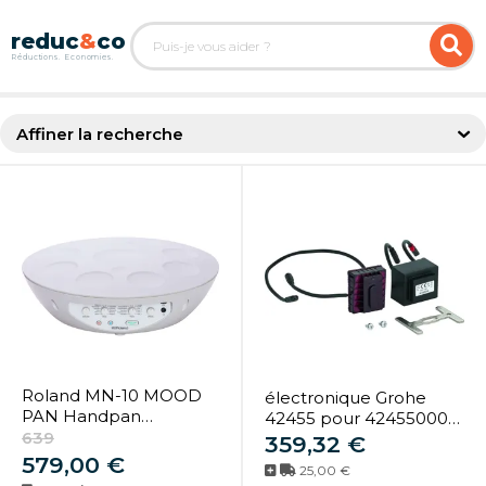
Affiner la recherche
Roland MN-10 MOOD
électronique Grohe
PAN Handpan
42455 pour 42455000
Percussion
639
actionnements IR WC
359,32 €
électronique avec
Bouton poussoir pour
579,00 €
25,00 €
Bluetooth
urinoir