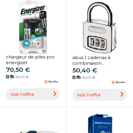
chargeur de piles pro
abus 1 cadenas à
energizer
combinaison
70,50 €
interchangeable série
50,40 €
160
16,00 €
16,00 €
Voir l'offre
Voir l'offre