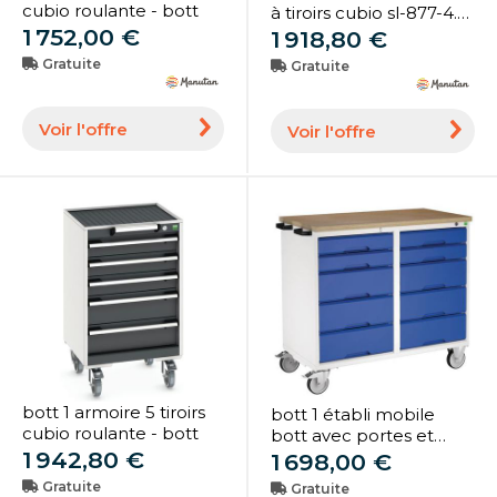
cubio roulante - bott
à tiroirs cubio sl-877-4.1 -
1 752,00 €
bott
1 918,80 €
Gratuite
Gratuite
Voir l'offre
Voir l'offre
bott 1 armoire 5 tiroirs
bott 1 établi mobile
cubio roulante - bott
bott avec portes et
1 942,80 €
tiroirs
1 698,00 €
Gratuite
Gratuite