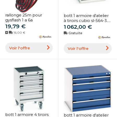
rallonge 25m pour
bott 1 armoire d'atelier
gysflash 1 a 6a
à tiroirs cubio sl-564-3.3
19,79 €
- bott
1 062,00 €
16,00 €
Gratuite
Voir l'offre
Voir l'offre
bott 1 armoire 4 tiroirs
bott 1 armoire d'atelier