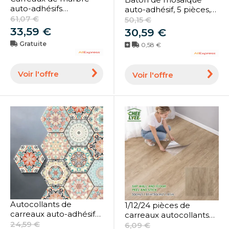
auto-adhésifs
auto-adhésif, 5 pièces,
imperméables,
61,07 €
carrelage mural,
50,15 €
autocollants de sol en
dosseret, salle de bains,
33,59 €
30,59 €
PVC, carrelage de
lavabo, salon, arrière-
Gratuite
0,58 €
cuisine, autocollant
plan de maison, décor
HOWall, 30cm x 60cm,
mural KTV
10 pièces
Voir l'offre
Voir l'offre
Autocollants de
1/12/24 pièces de
carreaux auto-adhésifs
carreaux autocollants
de style marocain,
24,59 €
imitation bois pour
6,09 €