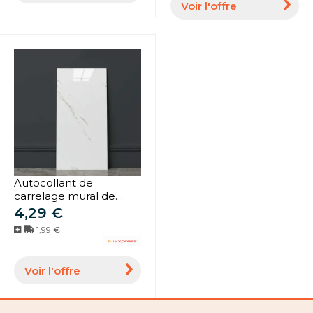
Voir l'offre
sol en vinyle
Autocollant de
carrelage mural de
dosseret, imperméable,
4,29 €
Imitation marbre en
1,99 €
PVC, pour buanderie,
cuisine, maison,
cheminée, salon
Voir l'offre