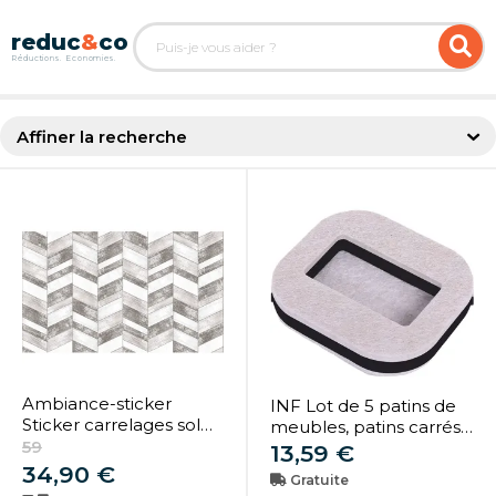
Affiner la recherche
Ambiance-sticker
INF Lot de 5 patins de
Sticker carrelages sol
meubles, patins carrés
anti-dérapant effet
59
en feutre pour chaises
13,59 €
parquet blanc et gris
sur carrelage et
34,90 €
Gratuite
parquet