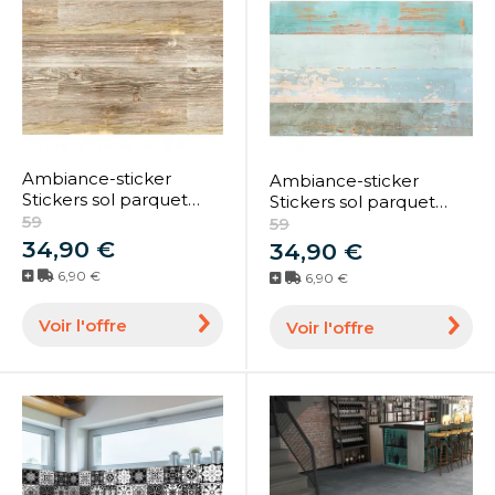
Ambiance-sticker
Ambiance-sticker
Stickers sol parquet
Stickers sol parquet
anti-dérapant - 100 x 60
59
Côte d'Opale anti-
59
cm
dérapant - 60 x 90 cm
34,90 €
34,90 €
6,90 €
6,90 €
Voir l'offre
Voir l'offre