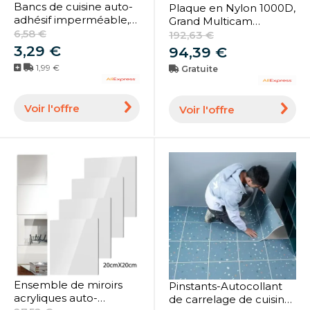
Bancs de cuisine auto-
Plaque en Nylon 1000D,
adhésif imperméable,
Grand Multicam
bande de réparation de
6,58 €
Chaleco keeptakle,
192,63 €
fissures, autocollant
28x35cm, Electrolux
3,29 €
94,39 €
mural, bord d'évier
Ranger, Vert Dulglafor
1,99 €
Gratuite
SAPI 11x14 Pouces
Voir l'offre
Voir l'offre
Ensemble de miroirs
Pinstants-Autocollant
acryliques auto-
de carrelage de cuisine