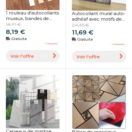
1 rouleau d'autocollants
Autocollant mural auto-
muraux, bandes de
adhésif avec motifs de
bord décoratives pour
16,71 €
briques, forme
24,35 €
salon, arrière-plan de
irrégulière, Style rétro
8,19 €
11,69 €
carrelage mural en
gris ciment, décoration
Gratuite
Gratuite
acier inoxydable,
de carrelage pelable et
garniture de bord pour
collée, 5/10 pièces
bordure de plafond
Voir l'offre
Voir l'offre
Carreaux de marbre
Bâton de mosaïque