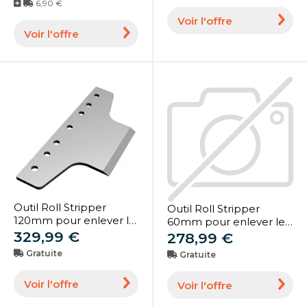
6,90 €
Voir l'offre
Voir l'offre
Outil Roll Stripper
Outil Roll Stripper
120mm pour enlever le
60mm pour enlever le
parquet et le carrelage
329,99 €
parquet et le carrelage
278,99 €
(1718598)
(1718592)
Gratuite
Gratuite
Voir l'offre
Voir l'offre