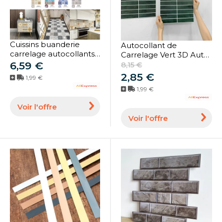
Cuissins buanderie
Autocollant de
carrelage autocollants
Carrelage Vert 3D Auto-
carrelage 20x20 Cm 3D
6,59 €
adhésif, Dosseret
8,15 €
murs de salle de bains
HOWall, Degré d'Eau et
2,85 €
1,99 €
pour intérieur pour
de Moule, 30x30cm, 1 à
1,99 €
murs lisses Gel
10 Pièces
Voir l'offre
Voir l'offre