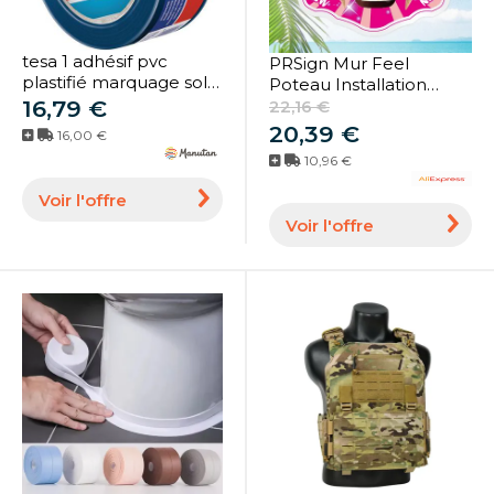
tesa 1 adhésif pvc
PRSign Mur Feel
plastifié marquage sol
Poteau Installation
temporaire 60760 -
16,79 €
Murale, Churros,
22,16 €
tesa
Crehear Glaces, Fries
20,39 €
16,00 €
Guarf, Granita Gaufres,
10,96 €
ChpiercBeignet Nutella,
70cm, 60x60cm
Voir l'offre
Voir l'offre