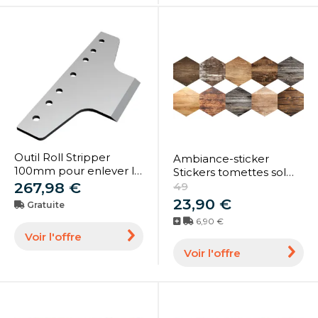
Outil Roll Stripper
Ambiance-sticker
100mm pour enlever le
Stickers tomettes sol
parquet et le carrelage
267,98 €
parquet vintage anti-
49
(1718596)
dérapant
23,90 €
Gratuite
6,90 €
Voir l'offre
Voir l'offre