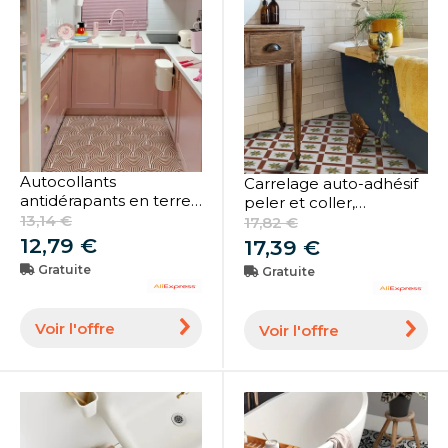
Autocollants
Carrelage auto-adhésif
antidérapants en terre
peler et coller,
cuite pour carrelage de
13,14 €
carrelage en vinyle
17,82 €
sol, imperméables et
imperméable, facile à
12,79 €
17,39 €
amovibles pour bain,
ligner pour la salle de
Gratuite
Gratuite
cuisine, lavanderie
bain à la maison
Voir l'offre
Voir l'offre