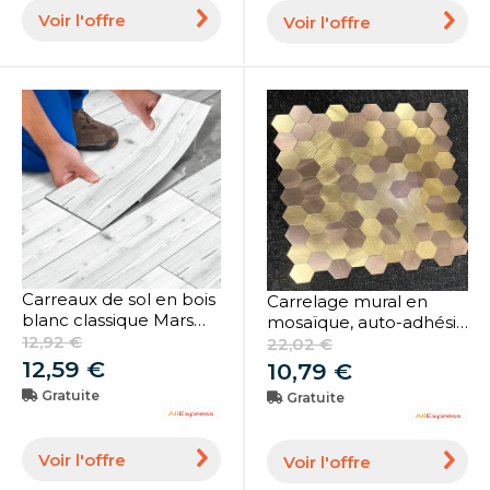
Parfaites pour Carreaux
Voir l'offre
Voir l'offre
HOFloor, 20x20cm, 10
Pièces
Carreaux de sol en bois
Carrelage mural en
blanc classique Mars
mosaïque, auto-adhésif,
Peel Stick, papier peint
12,92 €
étanche, en aluminium,
22,02 €
auto-adhésif,
hexagone, pour cuisine,
12,59 €
10,79 €
imperméable,
bain, dosseret, ignifuge
Gratuite
Gratuite
rénovation de sol,
maison, cuisine, salon
Voir l'offre
Voir l'offre