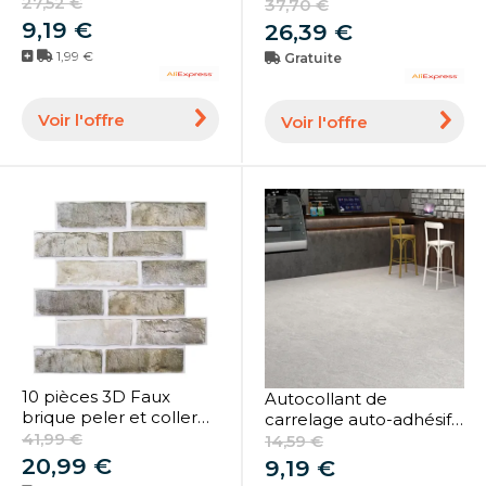
adhésifs, carrelage de
27,52 €
en PVC auto-adhésif,
37,70 €
2mm d'épaisseur,
résistant à l'eau,
9,19 €
26,39 €
Flexible, incassable,
résistant à l'usure et
1,99 €
Gratuite
autocollant mural carré,
non ald, HOToilet
4/8 pièces
Voir l'offre
Voir l'offre
10 pièces 3D Faux
Autocollant de
brique peler et coller
carrelage auto-adhésif
panneau mural ferme
41,99 €
gris ciment industriel,
14,59 €
auto-adhésif carrelage
autocollant mural
20,99 €
9,19 €
autocollant moule
étanche, décor de sol,